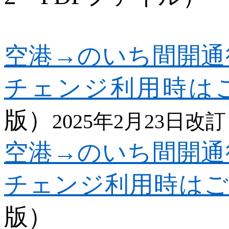
空港→のいち間開通
チェンジ利用時は
版）
2025
年
2
月
23
日改訂
空港→のいち間開通
チェンジ利用時はご
版）