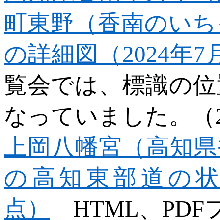
町東野（香南のいち
の詳細図（2024
年7
覧会では、標識の位
なっていました。（
上岡八幡宮（高知県
の高知東部道の状況
点）
HTML
、
PDF