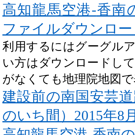
高知龍馬空港-
香南
ファイルダウンロー
利用するにはグーグル
い方はダウンロードし
がなくても地理院地図で
建設前の南国安芸道
のいち間）2015
年8
月
高知龍馬空港-
香南の