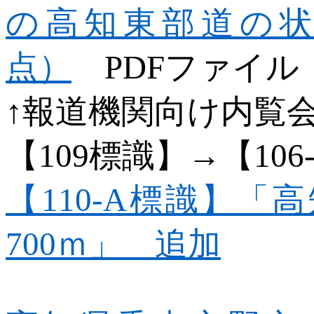
の高知東部道の状況
点）
PDF
ファイル
↑報道機関向け内覧
【
109
標識】→【
106
【110-A
標識】「高
700
ｍ」 追加