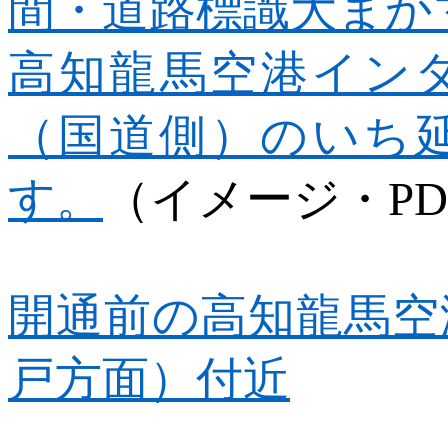
間・道路標識大まか
高知龍馬空港イン
（国道側）のいち
す。
（イメージ・
PD
開通前の高知龍馬空
戸方面）付近