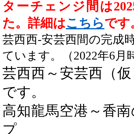
ターチェンジ間は
202
た。詳細は
こちら
です
芸西西
-
安芸西間の完成
ています。（
2022
年
6
月
芸西西～安芸西（仮
です。
高知龍馬空港～香南
プ