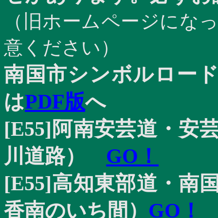
（旧ホームページにな
意ください）
南国市シンボルロー
は
PDF
版
へ
[E55]
阿南安芸道・安
川道路）
GO
！
[E55]
高知東部道・南
香南のいち間）
GO
！