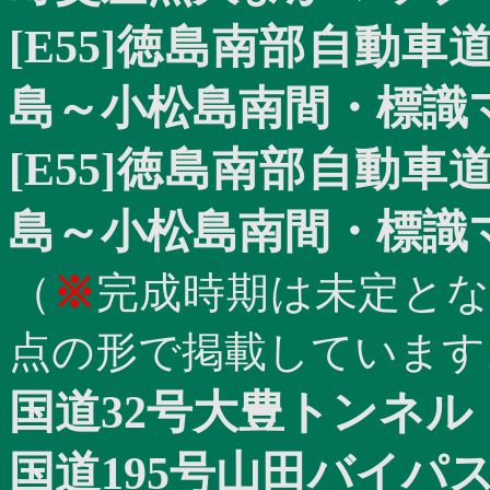
[E55]
徳島南部自動車
島～小松島南間・標識
[E55]
徳島南部自動車
島～小松島南間・標識
（
※
完成時期は未定と
点の形で掲載しています
国道
32
号大豊トンネ
国道
195
号山田バイパ